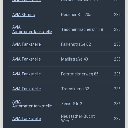
AVIA XPress
Posener Str. 20a
23554
AVIA
Taschenmacherstr. 18
23556
Automatentankstelle
AVIA Tankstelle
Falkenstraße 62
23564
AVIA Tankstelle
Marlistraße 40
23566
AVIA Tankstelle
Forstmeisterweg 85
23568
AVIA Tankstelle
Tremskamp 32
23611
AVIA
Zeiss-Str. 2
23626
Automatentankstelle
Neustädter-Bucht
AVIA Tankstelle
23730
West 1