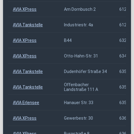
AVIA XPress
Am Dornbusch 2
61250
AVIA Tankstelle
Industriestr. 4a
61273
AVIA XPress
B44
63263
AVIA XPress
Otto-Hahn-Str. 31
63456
AVIA Tankstelle
Dudenhöfer Straße 34
63500
Offenbacher
AVIA Tankstelle
63512
Landstraße 111 A
AVIA Erlensee
Hanauer Str. 33
63526
AVIA XPress
Gewerbestr. 30
63619
AVIA XPress
Burgstraße 8
63637