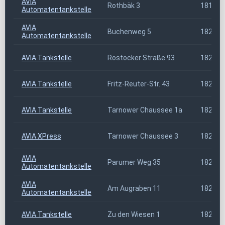
AVIA
Rothbäk 3
18198
Automatentankstelle
AVIA
Buchenweg 5
18209
Automatentankstelle
AVIA Tankstelle
Rostocker Straße 93
18236
AVIA Tankstelle
Fritz-Reuter-Str. 43
18239
AVIA Tankstelle
Tarnower Chaussee 1a
18246
AVIA XPress
Tarnower Chaussee 3
18246
AVIA
Parumer Weg 35
18273
Automatentankstelle
AVIA
Am Augraben 11
18273
Automatentankstelle
AVIA Tankstelle
Zu den Wiesen 1
18279