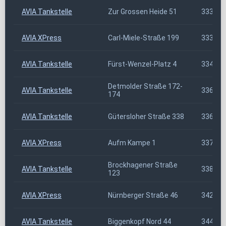
AVIA Tankstelle
Zur Grossen Heide 51
33335
AVIA XPress
Carl-Miele-Straße 199
33335
AVIA Tankstelle
Fürst-Wenzel-Platz 4
33415
Detmolder Straße 172-
AVIA Tankstelle
33604
174
AVIA Tankstelle
Gütersloher Straße 338
33649
AVIA XPress
Aufm Kampe 1
33729
Brockhagener Straße
AVIA Tankstelle
33803
123
AVIA XPress
Nürnberger Straße 46
34212
AVIA Tankstelle
Biggenkopf Nord 44
34474