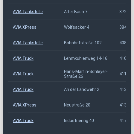
AVIA Tankstelle
Alter Bach 7
37293
AVIA XPress
Wolfsacker 4
38444
AVIA Tankstelle
Bahnhofstraße 102
40883
AVIA Truck
Lehmkuhlenweg 14-16
41065
Hans-Martin-Schleyer-
AVIA Truck
41199
Straße 26
AVIA Truck
An der Landwehr 2
41334
AVIA XPress
Neustraße 20
41334
AVIA Truck
Industriering 40
41751