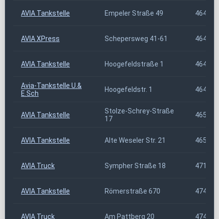
AVIA Tankstelle
Empeler Straße 49
46459
AVIA XPress
Schepersweg 41-61
46485
AVIA Tankstelle
Hoogefeldstraße 1
46499
Avia-Tankstelle U.&
Hoogefeldstr. 1
46499
E.Sch
Stolze-Schrey-Straße
AVIA Tankstelle
46539
17
AVIA Tankstelle
Alte Weseler Str. 21
46569
AVIA Truck
Sympher Straße 18
47138
AVIA Tankstelle
Römerstraße 670
47443
AVIA Truck
Am Pattberg 20
47445