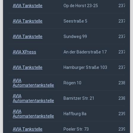
AVIA Tankstelle
Op de Horst 23-25
23743
AVIA Tankstelle
Seestraße 5
23747
AVIA Tankstelle
Sundweg 99
23774
AVIA XPress
An der Bäderstraße 17
23777
AVIA Tankstelle
Hamburger Straße 103
23795
AVIA
Rögen 10
23843
Automatentankstelle
AVIA
Barnitzer Str. 21
23858
Automatentankstelle
AVIA
Haffburg 8a
23970
Automatentankstelle
AVIA Tankstelle
Poeler Str. 73
23970