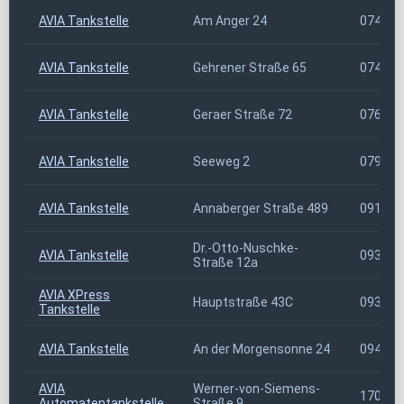
AVIA Tankstelle
Am Anger 24
07422
AVIA Tankstelle
Gehrener Straße 65
07426
AVIA Tankstelle
Geraer Straße 72
07646
AVIA Tankstelle
Seeweg 2
07955
AVIA Tankstelle
Annaberger Straße 489
09125
Dr.-Otto-Nuschke-
AVIA Tankstelle
09376
Straße 12a
AVIA XPress
Hauptstraße 43C
09380
Tankstelle
AVIA Tankstelle
An der Morgensonne 24
09468
AVIA
Werner-von-Siemens-
17033
Automatentankstelle
Straße 9