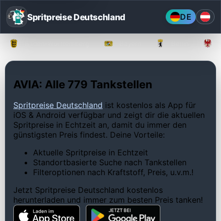
Spritpreise Deutschland
DE
Baden-Württemberg
Bayern
Berlin
AVIA: Alle 779 Tankstellen
Spritpreise Deutschland
ist kostenlos als App für
iOS & Android verfügbar und zeigt dir die aktuellen
Spritpreise in Echtzeit an, damit du immer den
günstigsten Preis findest. Deine Vorteile:
Aktuelle Spritpreise in Echtzeit
Standortbasierte Suche nach Tankstellen
Filteroptionen nach Kraftstoff, Preis, u.v.m.!
Jetzt Spritpreise Deutschland kostenlos
herunterladen und immer zum besten Preis tanken!