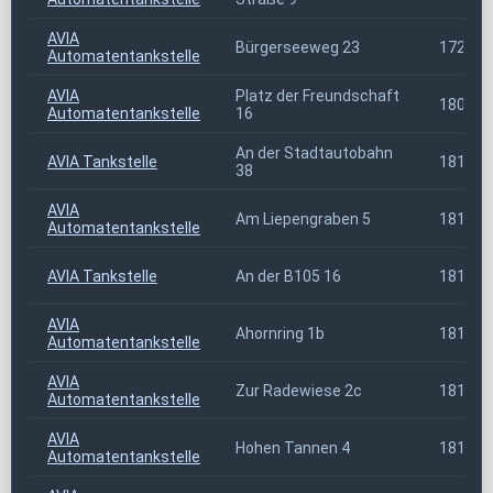
AVIA
Bürgerseeweg 23
17235
Automatentankstelle
AVIA
Platz der Freundschaft
18059
Automatentankstelle
16
An der Stadtautobahn
AVIA Tankstelle
18107
38
AVIA
Am Liepengraben 5
18147
Automatentankstelle
AVIA Tankstelle
An der B105 16
18182
AVIA
Ahornring 1b
18184
Automatentankstelle
AVIA
Zur Radewiese 2c
18196
Automatentankstelle
AVIA
Hohen Tannen 4
18196
Automatentankstelle