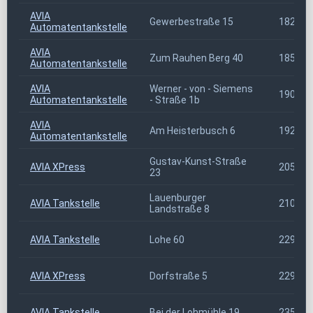
AVIA
Gewerbestraße 15
18299
Automatentankstelle
AVIA
Zum Rauhen Berg 40
18507
Automatentankstelle
AVIA
Werner - von - Siemens
19061
Automatentankstelle
- Straße 1b
AVIA
Am Heisterbusch 6
19246
Automatentankstelle
Gustav-Kunst-Straße
AVIA XPress
20539
23
Lauenburger
AVIA Tankstelle
21039
Landstraße 8
AVIA Tankstelle
Lohe 60
22941
AVIA XPress
Dorfstraße 5
22964
AVIA Tankstelle
Bei der Lohmühle 19
23554