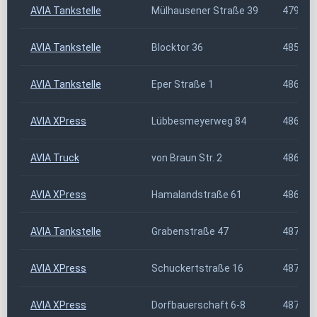
AVIA Tankstelle
Mülhausener Straße 39
47929
AVIA Tankstelle
Blocktor 36
48565
AVIA Tankstelle
Eper Straße 1
48619
AVIA XPress
Lübbesmeyerweg 84
48653
AVIA Truck
von Braun Str. 2
48683
AVIA XPress
Hamalandstraße 61
48683
AVIA Tankstelle
Grabenstraße 47
48703
AVIA XPress
Schuckertstraße 16
48712
AVIA XPress
Dorfbauerschaft 6-8
48720