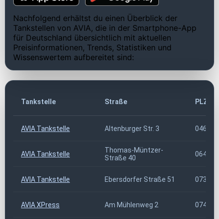
Nachfolgend erhältst du einen Überblick der
Tankstellen von AVIA, die in der Smartphone-App
für Deutschland übersichtlich mit aktuellen
Preisinformationen, Trends, Statistiken und
Wissenswertem aufbereitet sind:
Tankstelle
Straße
PLZ
AVIA Tankstelle
Altenburger Str. 3
04610
Thomas-Müntzer-
AVIA Tankstelle
06406
Straße 40
AVIA Tankstelle
Ebersdorfer Straße 51
07368
AVIA XPress
Am Mühlenweg 2
07407