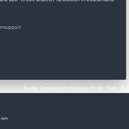
tensupport
BayWa Tankstelle Rothenburg ob der Taub
npm