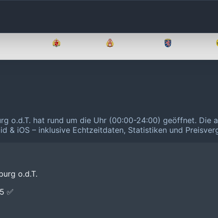
Brandenburg
Bremen
Hamburg
Hessen
rg o.d.T. hat rund um die Uhr (00:00-24:00) geöffnet.
Die a
id & iOS – inklusive Echtzeitdaten, Statistiken und Preisve
urg o.d.T.
E5 ✅