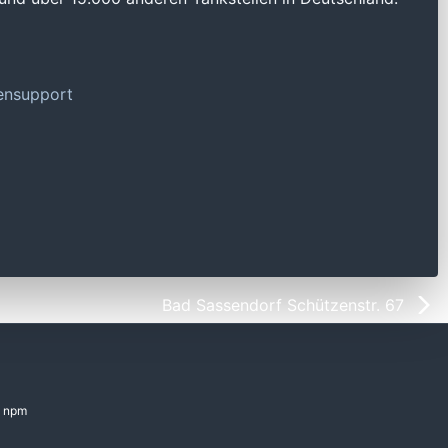
tensupport
Bad Sassendorf Schützenstr. 67
npm