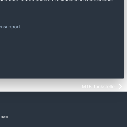
tensupport
MTB Tankstelle
npm