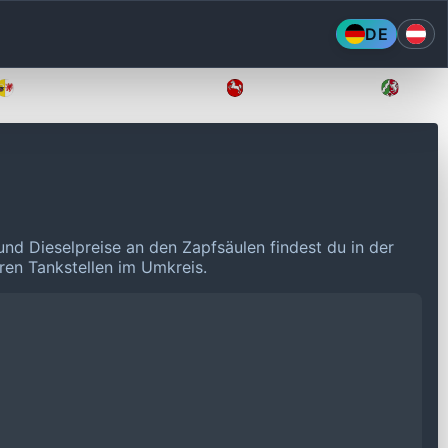
DE
Mecklenburg-Vorpommern
Niedersachsen
Nordr
und Dieselpreise an den Zapfsäulen findest du in der
eren Tankstellen im Umkreis.