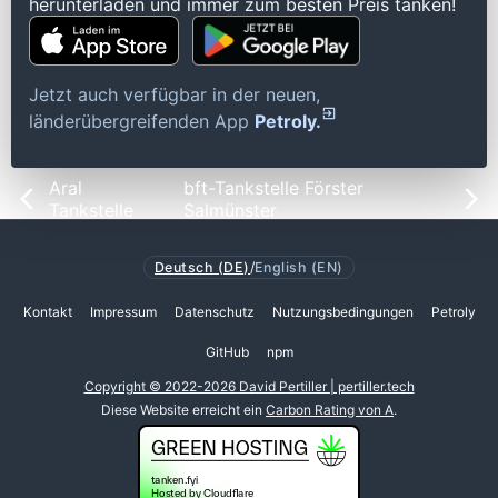
herunterladen und immer zum besten Preis tanken!
Jetzt auch verfügbar in der neuen,
länderübergreifenden App
Petroly.
Aral
bft-Tankstelle Förster
Tankstelle
Salmünster
Deutsch (DE)
/
English (EN)
Kontakt
Impressum
Datenschutz
Nutzungsbedingungen
Petroly
GitHub
npm
Copyright © 2022-2026 David Pertiller | pertiller.tech
Diese Website erreicht ein
Carbon Rating von A
.