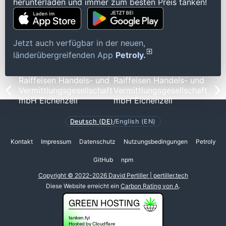
herunterladen und immer zum besten Preis tanken!
Jetzt auch verfügbar in der neuen,
länderübergreifenden App
Petroly.
Raiffeisen Handels- und
Raiffeisen Handels- und
Vermittlungsgesellschaft
Vermittlungsgesellschaft
mbH Eichenzell
mbH Eichenzell
Deutsch (DE)
/
English (EN)
Kontakt
Impressum
Datenschutz
Nutzungsbedingungen
Petroly
GitHub
npm
Copyright © 2022-2026 David Pertiller | pertiller.tech
Diese Website erreicht ein
Carbon Rating von A
.