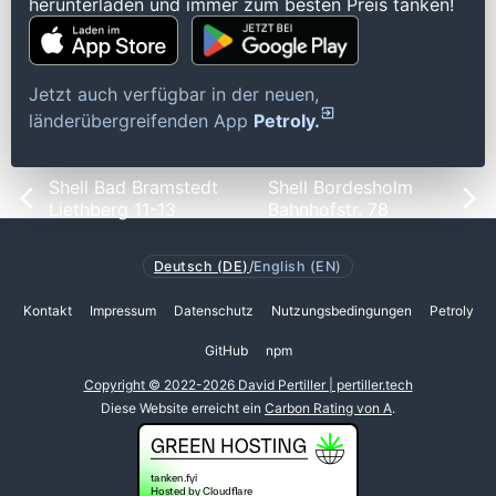
herunterladen und immer zum besten Preis tanken!
Jetzt auch verfügbar in der neuen,
länderübergreifenden App
Petroly.
Shell Bad Bramstedt
Shell Bordesholm
Liethberg 11-13
Bahnhofstr. 78
Deutsch (DE)
/
English (EN)
Kontakt
Impressum
Datenschutz
Nutzungsbedingungen
Petroly
GitHub
npm
Copyright © 2022-2026 David Pertiller | pertiller.tech
Diese Website erreicht ein
Carbon Rating von A
.