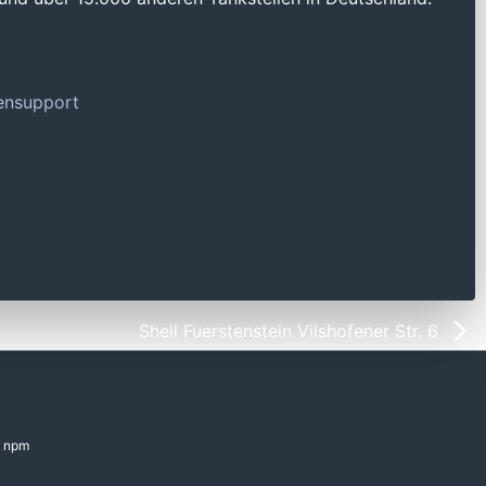
tensupport
Shell Fuerstenstein Vilshofener Str. 6
npm