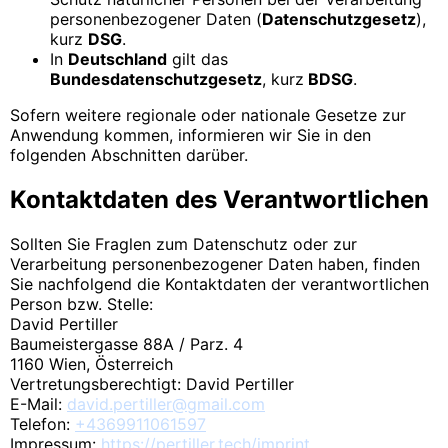
personenbezogener Daten (
Datenschutzgesetz
),
kurz
DSG
.
In
Deutschland
gilt das
Bundesdatenschutzgesetz
, kurz
BDSG
.
Sofern weitere regionale oder nationale Gesetze zur
Anwendung kommen, informieren wir Sie in den
folgenden Abschnitten darüber.
Kontaktdaten des Verantwortlichen
Sollten Sie Fraglen zum Datenschutz oder zur
Verarbeitung personenbezogener Daten haben, finden
Sie nachfolgend die Kontaktdaten der verantwortlichen
Person bzw. Stelle:
David Pertiller
Baumeistergasse 88A / Parz. 4
1160 Wien, Österreich
Vertretungsberechtigt: David Pertiller
E-Mail:
david.pertiller@gmail.com
Telefon:
+4369911061597
Impressum:
https://pertiller.tech/imprint