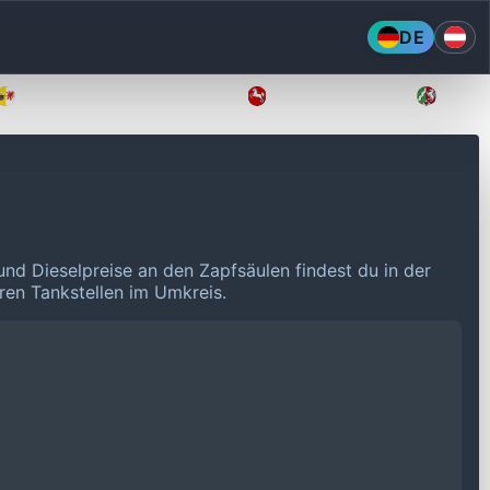
DE
Mecklenburg-Vorpommern
Niedersachsen
Nordr
und Dieselpreise an den Zapfsäulen findest du in der
eren Tankstellen im Umkreis.