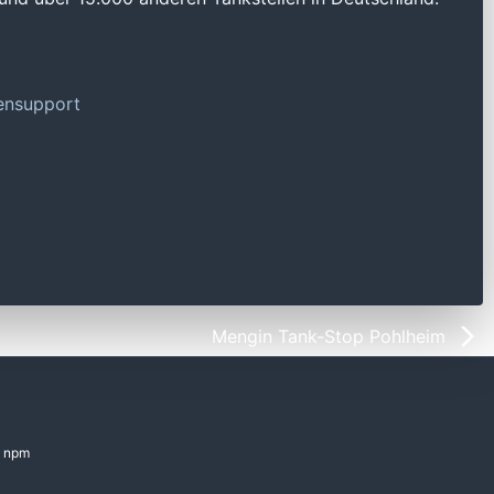
tensupport
Mengin Tank-Stop Pohlheim
npm