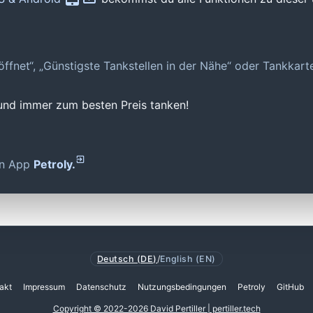
geöffnet“, „Günstigste Tankstellen in der Nähe“ oder Tankkar
 und immer zum besten Preis tanken!
den App
Petroly.
Deutsch (DE)
/
English (EN)
akt
Impressum
Datenschutz
Nutzungsbedingungen
Petroly
GitHub
Copyright © 2022-2026 David Pertiller | pertiller.tech