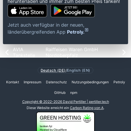
herunterladen und immer zum besten Preis tanken!
Jetzt auch verfügbar in der neuen,
länderübergreifenden App
Petroly.
AVIA
Raiffeisen Waren GmbH
Tankstelle
Nordoberpfalz
Deutsch (DE)
/
English (EN)
Kontakt
Impressum
Datenschutz
Nutzungsbedingungen
Petroly
GitHub
npm
Copyright © 2022-2026 David Pertiller | pertiller.tech
Diese Website erreicht ein
Carbon Rating von A
.