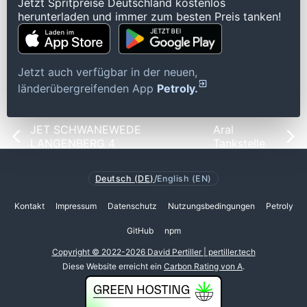
Jetzt Spritpreise Deutschland kostenlos
herunterladen und immer zum besten Preis tanken!
Jetzt auch verfügbar in der neuen,
länderübergreifenden App
Petroly.
JET SCHWANEWEDE
Aral
LANGENBERG 4
Tankstelle
Deutsch (DE)
/
English (EN)
Kontakt
Impressum
Datenschutz
Nutzungsbedingungen
Petroly
GitHub
npm
Copyright © 2022-2026 David Pertiller | pertiller.tech
Diese Website erreicht ein
Carbon Rating von A
.