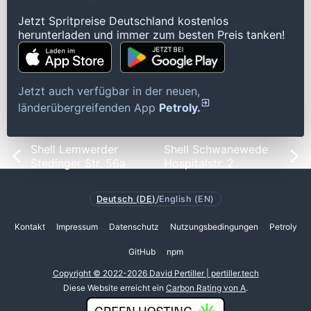
Jetzt Spritpreise Deutschland kostenlos
herunterladen und immer zum besten Preis tanken!
Jetzt auch verfügbar in der neuen,
länderübergreifenden App
Petroly.
Shell Lemwerder
Shell Schwanewede
Stedinger Str. 56a
Hospitalstr. 2
Deutsch (DE)
/
English (EN)
Kontakt
Impressum
Datenschutz
Nutzungsbedingungen
Petroly
GitHub
npm
Copyright © 2022-2026 David Pertiller | pertiller.tech
Diese Website erreicht ein
Carbon Rating von A
.