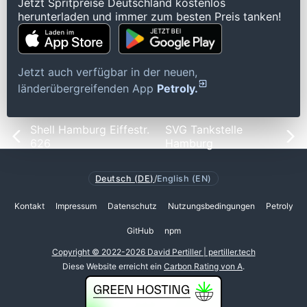
Jetzt Spritpreise Deutschland kostenlos
herunterladen und immer zum besten Preis tanken!
Jetzt auch verfügbar in der neuen,
länderübergreifenden App
Petroly.
Shell Hamburg Eiffestr.
SVG Tankstelle
626
Hamburg
Deutsch (DE)
/
English (EN)
Kontakt
Impressum
Datenschutz
Nutzungsbedingungen
Petroly
GitHub
npm
Copyright © 2022-2026 David Pertiller | pertiller.tech
Diese Website erreicht ein
Carbon Rating von A
.