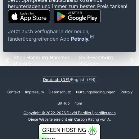
Jetzt Spritpreise Deutschland kostenlos
herunterladen und immer zum besten Preis tanken!
Jetzt auch verfügbar in der neuen,
länderübergreifenden App
Petroly.
Shell Hamburg Hammer
SVG-Hamburg
Deich 3
Strassen-
Deutsch (DE)
/
English (EN)
Kontakt
Impressum
Datenschutz
Nutzungsbedingungen
Petroly
GitHub
npm
Copyright © 2022-2026 David Pertiller | pertiller.tech
Diese Website erreicht ein
Carbon Rating von A
.