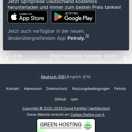
Jetzt Spritpreise Deutschland kostenlos
herunterladen und immer zum besten Preis tanken!
Jetzt auch verfügbar in der neuen,
länderübergreifenden App
Petroly.
Aral
Shell Hamburg Hammer Deich
Tankstelle
3
Deutsch (DE)
/
English (EN)
Kontakt
Impressum
Datenschutz
Nutzungsbedingungen
Petroly
GitHub
npm
Copyright © 2022-2026 David Pertiller | pertiller.tech
Diese Website erreicht ein
Carbon Rating von A
.