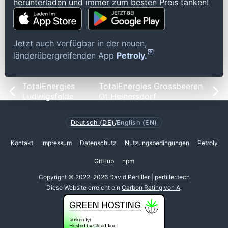
herunterladen und immer zum besten Preis tanken!
Jetzt auch verfügbar in der neuen,
länderübergreifenden App
Petroly.
TotalEnergies
TotalEnergies Grossbeeren
Ludwigsfelde
Ot Heinersdorf
Deutsch (DE)
/
English (EN)
Kontakt
Impressum
Datenschutz
Nutzungsbedingungen
Petroly
GitHub
npm
Copyright © 2022-2026 David Pertiller | pertiller.tech
Diese Website erreicht ein
Carbon Rating von A
.