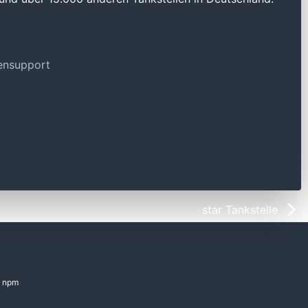
tensupport
star Tankstelle
npm