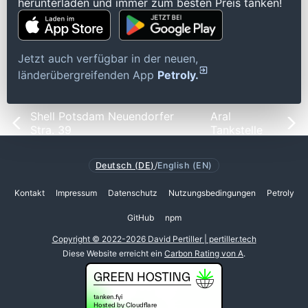
herunterladen und immer zum besten Preis tanken!
Jetzt auch verfügbar in der neuen,
länderübergreifenden App
Petroly.
Shell Potsdam Neuendorfer
Aral
Stra. 39
Tankstelle
Deutsch (DE)
/
English (EN)
Kontakt
Impressum
Datenschutz
Nutzungsbedingungen
Petroly
GitHub
npm
Copyright © 2022-2026 David Pertiller | pertiller.tech
Diese Website erreicht ein
Carbon Rating von A
.