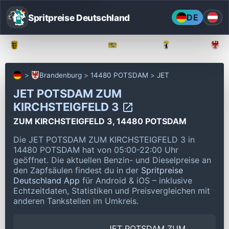
Spritpreise Deutschland
DE
Baden-Württemberg
Bayern
Berlin
Brandenburg
14480 POTSDAM
JET
JET POTSDAM ZUM
KIRCHSTEIGFELD 3
ZUM KIRCHSTEIGFELD 3, 14480 POTSDAM
Die JET POTSDAM ZUM KIRCHSTEIGFELD 3 in
14480 POTSDAM hat von 05:00-22:00 Uhr
geöffnet.
Die aktuellen Benzin- und Dieselpreise an
den Zapfsäulen findest du in der
Spritpreise
Deutschland App
für Android & iOS – inklusive
Echtzeitdaten, Statistiken und Preisvergleichen mit
anderen Tankstellen im Umkreis.
JET POTSDAM ZUM