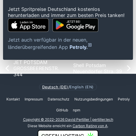
Jetzt Spritpreise Deutschland kostenlos
herunterladen und immer zum besten Preis tanken!
Jetzt auch verfügbar in der neuen,
länderübergreifenden App
Petroly.
JET POTSDAM
Shell Potsdam
GROSSBEERENSTR.
Neuendorfer Stra. 39
344
Deutsch (DE)
/
English (EN)
Kontakt
Impressum
Datenschutz
Nutzungsbedingungen
Petroly
GitHub
npm
Copyright © 2022-2026 David Pertiller | pertiller.tech
Diese Website erreicht ein
Carbon Rating von A
.