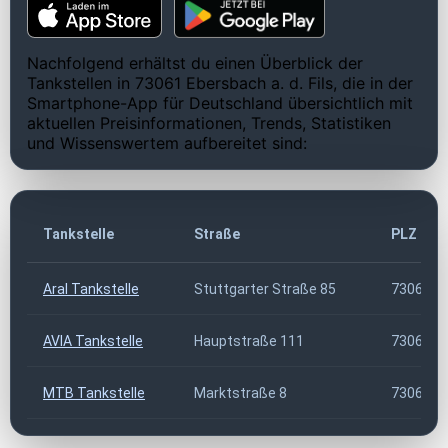
Nachfolgend erhältst du einen Überblick der
Tankstellen in 73061 Ebersbach a. d. Fils, die in der
Smartphone-App für Deutschland übersichtlich mit
aktuellen Preisinformationen, Trends, Statistiken
und Wissenswertem aufbereitet sind:
Tankstelle
Straße
PLZ
Aral Tankstelle
Stuttgarter Straße 85
73061
AVIA Tankstelle
Hauptstraße 111
73061
MTB Tankstelle
Marktstraße 8
73061