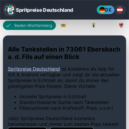
Spritpreise Deutschland
DE
Baden-Württemberg
Bayern
Berlin
Alle Tankstellen in 73061 Ebersbach
a. d. Fils auf einen Blick
Spritpreise Deutschland
ist kostenlos als App für
iOS & Android verfügbar und zeigt dir die aktuellen
Spritpreise in Echtzeit an, damit du immer den
günstigsten Preis findest. Deine Vorteile:
Aktuelle Spritpreise in Echtzeit
Standortbasierte Suche nach Tankstellen
Filteroptionen nach Kraftstoff, Preis, u.v.m.!
Jetzt Spritpreise Deutschland kostenlos
herunterladen und immer zum besten Preis tanken!