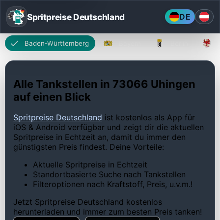
Spritpreise Deutschland
DE
Baden-Württemberg
Bayern
Berlin
Alle Tankstellen in 73066 Uhingen
auf einen Blick
Spritpreise Deutschland
ist kostenlos als App für
iOS & Android verfügbar und zeigt dir die aktuellen
Spritpreise in Echtzeit an, damit du immer den
günstigsten Preis findest. Deine Vorteile:
Aktuelle Spritpreise in Echtzeit
Standortbasierte Suche nach Tankstellen
Filteroptionen nach Kraftstoff, Preis, u.v.m.!
Jetzt Spritpreise Deutschland kostenlos
herunterladen und immer zum besten Preis tanken!