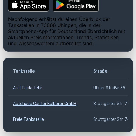
Nachfolgend erhältst du einen Überblick der
Tankstellen in 73066 Uhingen, die in der
Smartphone-App für Deutschland übersichtlich mit
aktuellen Preisinformationen, Trends, Statistiken
und Wissenswertem aufbereitet sind:
Tankstelle
Straße
Aral Tankstelle
Ulmer Straße 39
Autohaus Günter Kälberer GmbH
Stuttgarter Str. 74
Freie Tankstelle
Stuttgarter Str. 74