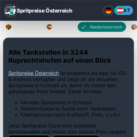
Spritpreise Österreich
AT
Burgenland
Kärnten
Niederösterreich
Alle Tankstellen in 3244
Ruprechtshofen auf einen Blick
Spritpreise Österreich
ist kostenlos als App für iOS
& Android verfügbar und zeigt dir die aktuellen
Spritpreise in Echtzeit an, damit du immer den
günstigsten Preis findest. Deine Vorteile:
Aktuelle Spritpreise in Echtzeit
Standortbasierte Suche nach Tankstellen
Filteroptionen nach Kraftstoff, Preis, u.v.m.!
Jetzt Spritpreise Österreich kostenlos
herunterladen und immer zum besten Preis tanken!