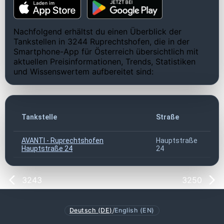
Nachfolgend erhältst du einen Überblick der
Tankstellen in 3244 Ruprechtshofen, die in der
Smartphone-App für Österreich übersichtlich mit
aktuellen Preisinformationen, Trends, Statistiken
und Wissenswertem aufbereitet sind:
Tankstelle
Straße
P
AVANTI - Ruprechtshofen
Hauptstraße
3
Hauptstraße 24
24
3243
3250
Deutsch (DE)
/
English (EN)