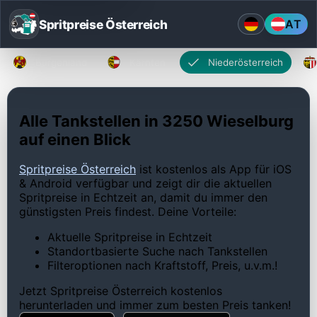
Spritpreise Österreich
AT
Burgenland
Kärnten
Niederösterreich
Alle Tankstellen in 3250 Wieselburg
auf einen Blick
Spritpreise Österreich
ist kostenlos als App für iOS
& Android verfügbar und zeigt dir die aktuellen
Spritpreise in Echtzeit an, damit du immer den
günstigsten Preis findest. Deine Vorteile:
Aktuelle Spritpreise in Echtzeit
Standortbasierte Suche nach Tankstellen
Filteroptionen nach Kraftstoff, Preis, u.v.m.!
Jetzt Spritpreise Österreich kostenlos
herunterladen und immer zum besten Preis tanken!