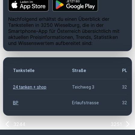
Nachfolgend erhältst du einen Überblick der
Tankstellen in 3250 Wieselburg, die in der
Smartphone-App für Österreich übersichtlich mit
aktuellen Preisinformationen, Trends, Statistiken
und Wissenswertem aufbereitet sind:
Tankstelle
Straße
PLZ
24 tanken + shop
Teichweg 3
3250
BP
Erlaufstrasse
3250
3244
3251