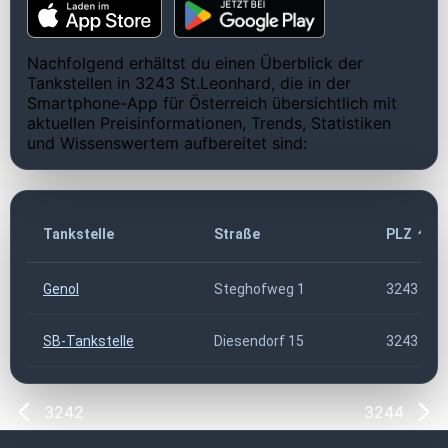
Nachfolgend erhältst du einen Überblick der
Tankstellen in 3243 St.Leonhard, die in der
Smartphone-App für Österreich übersichtlich mit
aktuellen Preisinformationen, Trends, Statistiken
und Wissenswertem aufbereitet sind:
Tankstelle
Straße
PLZ
Genol
Steghofweg 1
3243
SB-Tankstelle
Diesendorf 15
3243
3242
3244