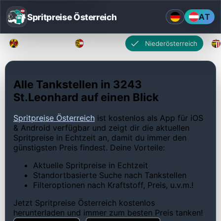
Spritpreise Österreich
AT
Burgenland
Kärnten
Niederösterreich
Alle Tankstellen in 3243
St.Leonhard auf einen Blick
Spritpreise Österreich
ist kostenlos als App für iOS
& Android verfügbar und zeigt dir die aktuellen
Spritpreise in Echtzeit an, damit du immer den
günstigsten Preis findest. Deine Vorteile:
Aktuelle Spritpreise in Echtzeit
Standortbasierte Suche nach Tankstellen
Filteroptionen nach Kraftstoff, Preis, u.v.m.!
Jetzt Spritpreise Österreich kostenlos
herunterladen und immer zum besten Preis tanken!