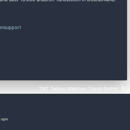
tensupport
TWT Tanken Waschen Triptis GmbH
npm