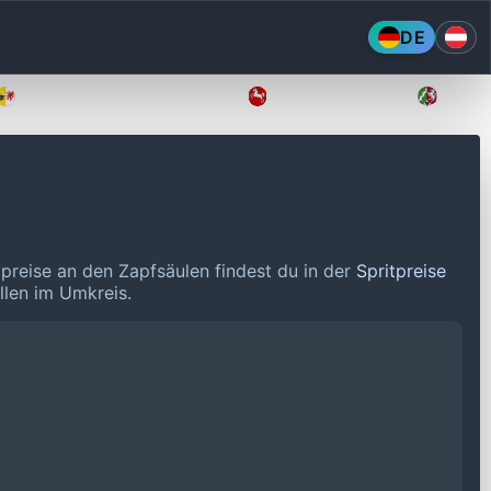
DE
Mecklenburg-Vorpommern
Niedersachsen
Nordr
lpreise an den Zapfsäulen findest du in der
Spritpreise
llen im Umkreis.