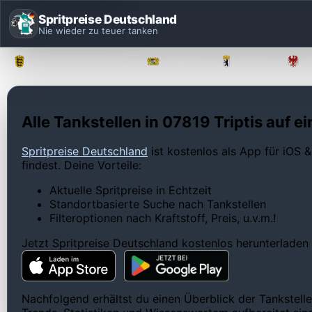
Spritpreise Deutschland
Nie wieder zu teuer tanken
Baden-Württemberg
Bayern
Berlin
Alle Tankstellen in 07819 Triptis auf ei
Spritpreise Deutschland
ist kostenlos als App für iOS &
findest. Deine Vorteile:
Aktuelle Spritpreise in Echtzeit
Standortbasierte Suche nach Tankstellen
Filteroptionen nach Kraftstoff, Preis, u.v.m.!
Jetzt Spritpreise Deutschland kostenlos herunterladen
Nachfolgend erhältst du einen Überblick der Tankstelle