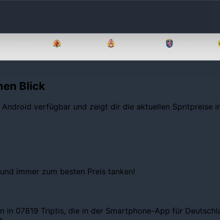
Brandenburg
Bremen
Hamburg
Hessen
nen Blick
 Android verfügbar und zeigt dir die aktuellen Spritpreise 
 und immer zum besten Preis tanken!
n in 07819 Triptis, die in der Smartphone-App für Deutschla