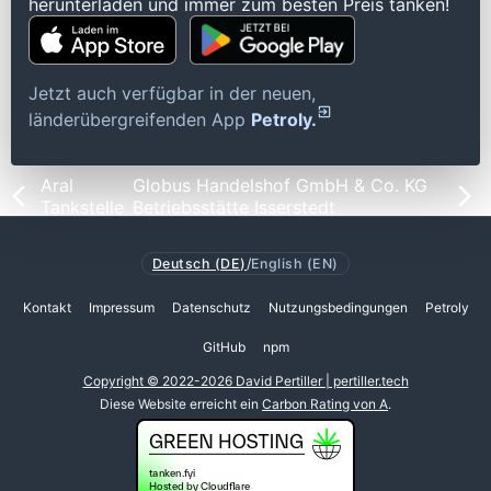
herunterladen und immer zum besten Preis tanken!
Jetzt auch verfügbar in der neuen,
länderübergreifenden App
Petroly.
Aral
Globus Handelshof GmbH & Co. KG
Tankstelle
Betriebsstätte Isserstedt
Deutsch (DE)
/
English (EN)
Kontakt
Impressum
Datenschutz
Nutzungsbedingungen
Petroly
GitHub
npm
Copyright © 2022-2026 David Pertiller | pertiller.tech
Diese Website erreicht ein
Carbon Rating von A
.