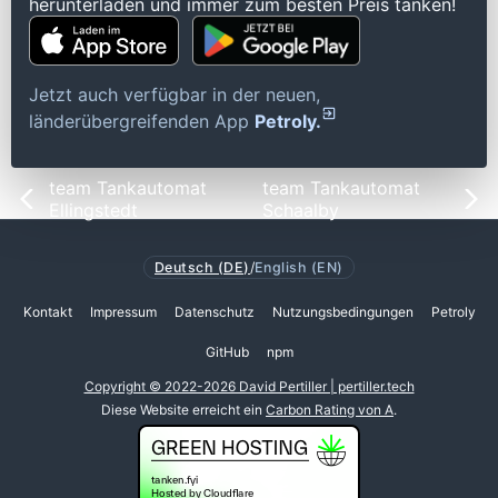
herunterladen und immer zum besten Preis tanken!
Jetzt auch verfügbar in der neuen,
länderübergreifenden App
Petroly.
team Tankautomat
team Tankautomat
Ellingstedt
Schaalby
Deutsch (DE)
/
English (EN)
Kontakt
Impressum
Datenschutz
Nutzungsbedingungen
Petroly
GitHub
npm
Copyright © 2022-2026 David Pertiller | pertiller.tech
Diese Website erreicht ein
Carbon Rating von A
.