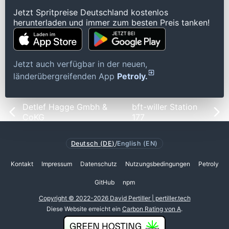
Jetzt Spritpreise Deutschland kostenlos
herunterladen und immer zum besten Preis tanken!
Jetzt auch verfügbar in der neuen,
länderübergreifenden App
Petroly.
Detlef Hagge Gmbh &
bft-willer Station
CoKG
177
Deutsch (DE)
/
English (EN)
Kontakt
Impressum
Datenschutz
Nutzungsbedingungen
Petroly
GitHub
npm
Copyright © 2022-2026 David Pertiller | pertiller.tech
Diese Website erreicht ein
Carbon Rating von A
.