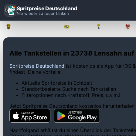
Spritpreise Deutschland
Nie wieder zu teuer tanken
Baden-Württemberg
Bayern
Berlin
Alle Tankstellen in 23738 Lensahn auf 
Spritpreise Deutschland
ist kostenlos als App für iOS &
findest. Deine Vorteile:
Aktuelle Spritpreise in Echtzeit
Standortbasierte Suche nach Tankstellen
Filteroptionen nach Kraftstoff, Preis, u.v.m.!
Jetzt Spritpreise Deutschland kostenlos herunterladen
Nachfolgend erhältst du einen Überblick der Tankstell