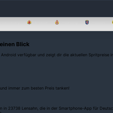
Brandenburg
Bremen
Hamburg
Hessen
einen Blick
 Android verfügbar und zeigt dir die aktuellen Spritpreise 
 und immer zum besten Preis tanken!
en in 23738 Lensahn, die in der Smartphone-App für Deutsch