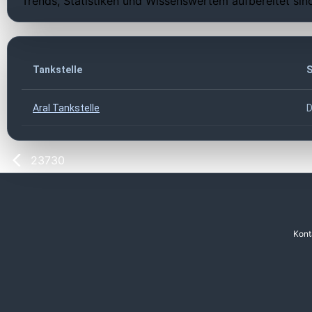
Trends, Statistiken und Wissenswertem aufbereitet sin
Tankstelle
S
Aral Tankstelle
D
23730
Kont