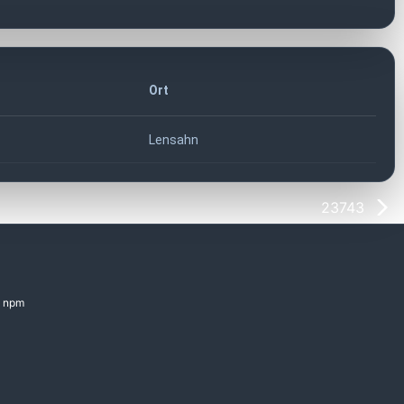
Ort
Lensahn
23743
npm