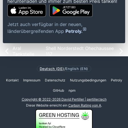
herunterladen und immer zum besten Preis tanken!
Jetzt auch verfügbar in der neuen,
länderübergreifenden App
Petroly.
Aral
Shell Norderstedt Ohechaussee
Tankstelle
117
Deutsch (DE)
/
English (EN)
Kontakt
Impressum
Datenschutz
Nutzungsbedingungen
Petroly
GitHub
npm
Copyright © 2022-2026 David Pertiller | pertiller.tech
Diese Website erreicht ein
Carbon Rating von A
.