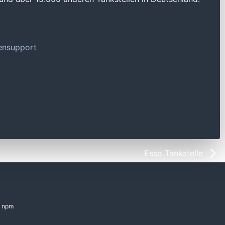
tensupport
Esso Tankstelle
npm