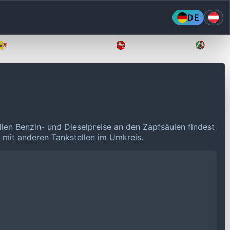
DE
Mecklenburg-Vorpommern
Niedersachsen
Nordr
llen Benzin- und Dieselpreise an den Zapfsäulen findest
n mit anderen Tankstellen im Umkreis.