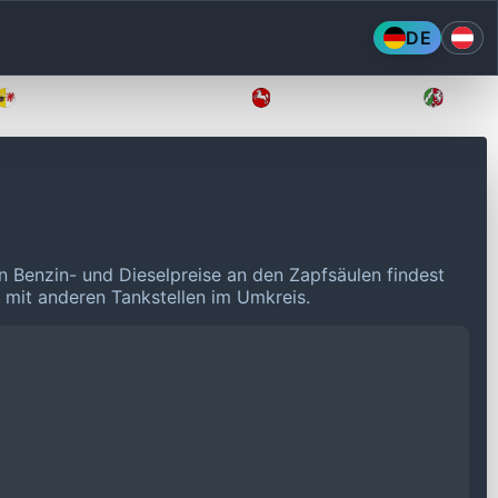
DE
Mecklenburg-Vorpommern
Niedersachsen
Nordr
en Benzin- und Dieselpreise an den Zapfsäulen findest
n mit anderen Tankstellen im Umkreis.