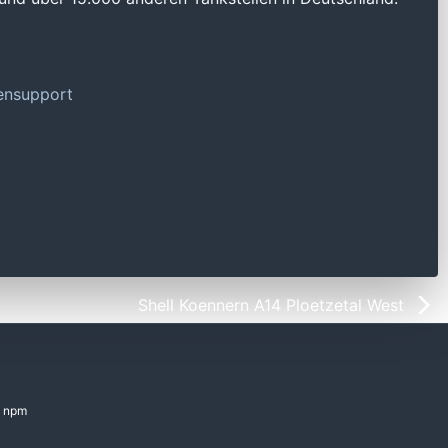
tensupport
Shell Koennern A14 Ploetzetal West
npm