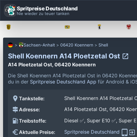
Spritpreise Deutschland
Nie wieder zu teuer tanken
Baden-Württemberg
Bayern
Berlin
Sachsen-Anhalt
06420 Koennern
Shell
Shell Koennern A14 Ploetzetal Ost
A14 Ploetzetal Ost, 06420 Koennern
Die Shell Koennern A14 Ploetzetal Ost in 06420 Koenne
du in der
Spritpreise Deutschland App
für Android & iOS
Shell Koennern A14 Ploetzetal 
Tankstelle:
A14 Ploetzetal Ost, 06420 Koe
Adresse:
Diesel ✅, Super E10 ✅, Super 
Treibstoffe:
Spritpreise Deutschland
Aktuelle Preise: