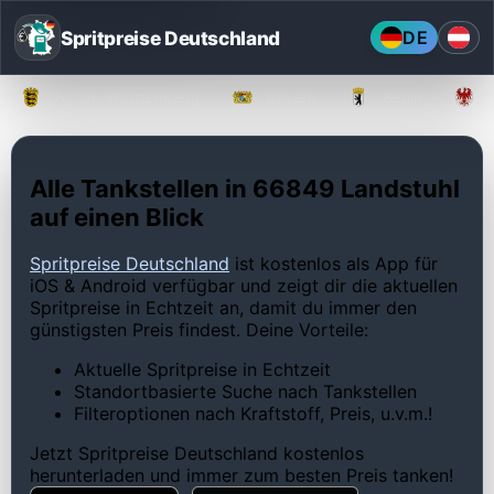
Spritpreise Deutschland
DE
Baden-Württemberg
Bayern
Berlin
Alle Tankstellen in 66849 Landstuhl
auf einen Blick
Spritpreise Deutschland
ist kostenlos als App für
iOS & Android verfügbar und zeigt dir die aktuellen
Spritpreise in Echtzeit an, damit du immer den
günstigsten Preis findest. Deine Vorteile:
Aktuelle Spritpreise in Echtzeit
Standortbasierte Suche nach Tankstellen
Filteroptionen nach Kraftstoff, Preis, u.v.m.!
Jetzt Spritpreise Deutschland kostenlos
herunterladen und immer zum besten Preis tanken!