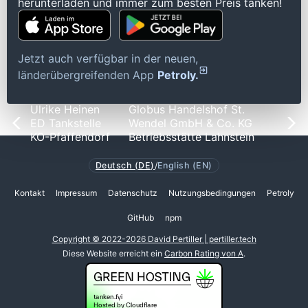
herunterladen und immer zum besten Preis tanken!
Jetzt auch verfügbar in der neuen,
länderübergreifenden App
Petroly.
Ulrike Heinen
Globus Handelshof St.
ED Tankstelle
Wendel GmbH & Co. KG
KO-Pfaffendorf
Betriebsstätte Lahnstein
Deutsch (DE)
/
English (EN)
Kontakt
Impressum
Datenschutz
Nutzungsbedingungen
Petroly
GitHub
npm
Copyright © 2022-2026 David Pertiller | pertiller.tech
Diese Website erreicht ein
Carbon Rating von A
.