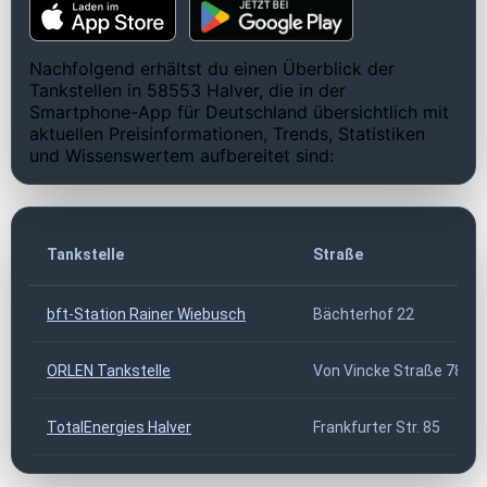
Nachfolgend erhältst du einen Überblick der
Tankstellen in 58553 Halver, die in der
Smartphone-App für Deutschland übersichtlich mit
aktuellen Preisinformationen, Trends, Statistiken
und Wissenswertem aufbereitet sind:
Tankstelle
Straße
bft-Station Rainer Wiebusch
Bächterhof 22
ORLEN Tankstelle
Von Vincke Straße 78
TotalEnergies Halver
Frankfurter Str. 85