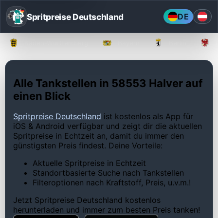
Spritpreise Deutschland
DE
Baden-Württemberg
Bayern
Berlin
Alle Tankstellen in 58553 Halver auf
einen Blick
Spritpreise Deutschland
ist kostenlos als App für
iOS & Android verfügbar und zeigt dir die aktuellen
Spritpreise in Echtzeit an, damit du immer den
günstigsten Preis findest. Deine Vorteile:
Aktuelle Spritpreise in Echtzeit
Standortbasierte Suche nach Tankstellen
Filteroptionen nach Kraftstoff, Preis, u.v.m.!
Jetzt Spritpreise Deutschland kostenlos
herunterladen und immer zum besten Preis tanken!