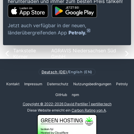
herunterladen und immer zum besten Preis tanken!
Jetzt auch verfügbar in der neuen,
länderübergreifenden App
Petroly.
Tankstelle
AGRAVIS Niedersachsen Süd
Körner
GmbH
Deutsch (DE)
/
English (EN)
Kontakt
Impressum
Datenschutz
Nutzungsbedingungen
Petroly
GitHub
npm
Copyright © 2022-2026 David Pertiller | pertiller.tech
Diese Website erreicht ein
Carbon Rating von A
.