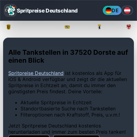
Spritpreise Deutschland
DE
Baden-Württemberg
Bayern
Berlin
Alle Tankstellen in 37520 Dorste auf
einen Blick
Spritpreise Deutschland
ist kostenlos als App für
iOS & Android verfügbar und zeigt dir die aktuellen
Spritpreise in Echtzeit an, damit du immer den
günstigsten Preis findest. Deine Vorteile:
Aktuelle Spritpreise in Echtzeit
Standortbasierte Suche nach Tankstellen
Filteroptionen nach Kraftstoff, Preis, u.v.m.!
Jetzt Spritpreise Deutschland kostenlos
herunterladen und immer zum besten Preis tanken!