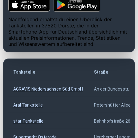
Nachfolgend erhältst du einen Überblick der
Tankstellen in 37520 Dorste, die in der
Smartphone-App für Deutschland übersichtlich mit
aktuellen Preisinformationen, Trends, Statistiken
und Wissenswertem aufbereitet sind:
Tankstelle
Straße
AGRAVIS Niedersachsen Süd GmbH
An der Bundesstr. 14
Aral Tankstelle
Petershütter Allee 2
star Tankstelle
Bahnhofstraße 26
Supermarkt Osterode
Herzberger Landstr. 8