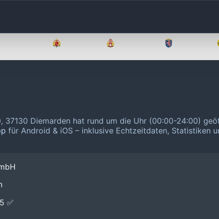
Brandenburg
Bremen
Hamburg
Hessen
, 37130 Diemarden hat rund um die Uhr (00:00-24:00) geö
pp
für Android & iOS – inklusive Echtzeitdaten, Statistiken 
GmbH
n
E5 ✅