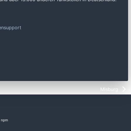
tensupport
Misburg
npm