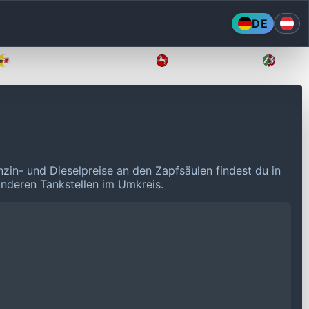
DE
Mecklenburg-Vorpommern
Niedersachsen
Nordr
nzin- und Dieselpreise an den Zapfsäulen findest du in
 anderen Tankstellen im Umkreis.