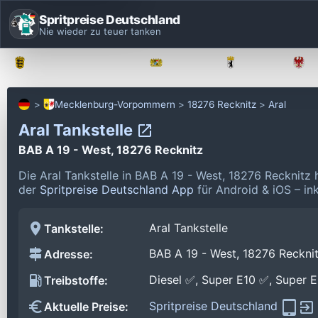
Spritpreise Deutschland
Nie wieder zu teuer tanken
Baden-Württemberg
Bayern
Berlin
Mecklenburg-Vorpommern
18276 Recknitz
Aral
Aral Tankstelle
BAB A 19 - West, 18276 Recknitz
Die Aral Tankstelle in BAB A 19 - West, 18276 Recknitz
der
Spritpreise Deutschland App
für Android & iOS – in
Aral Tankstelle
Tankstelle:
BAB A 19 - West, 18276 Reckni
Adresse:
Diesel ✅, Super E10 ✅, Super 
Treibstoffe:
Spritpreise Deutschland
Aktuelle Preise: