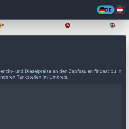
DE
Mecklenburg-Vorpommern
Niedersachsen
Nordr
Benzin- und Dieselpreise an den Zapfsäulen findest du in
 anderen Tankstellen im Umkreis.