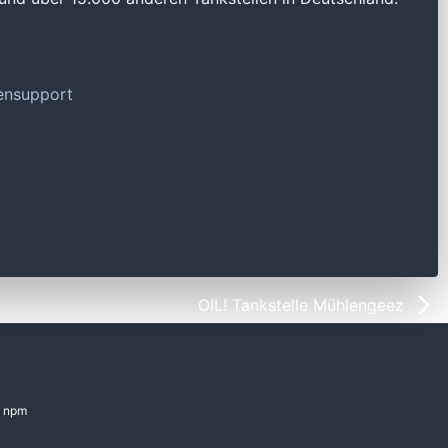
tensupport
OIL! Tankstelle Mühlengeez
npm