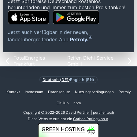
Jetzt Spritpreise Deutschland kostenlos
herunterladen und immer zum besten Preis tanken!
Jetzt auch verfügbar in der neuen,
länderübergreifenden App
Petroly.
TotalEnergies
Reifen Diehl Service
Frankfurt
GmbH
Deutsch (DE)
/
English (EN)
Kontakt
Impressum
Datenschutz
Nutzungsbedingungen
Petroly
GitHub
npm
Copyright © 2022-2026 David Pertiller | pertiller.tech
Diese Website erreicht ein
Carbon Rating von A
.