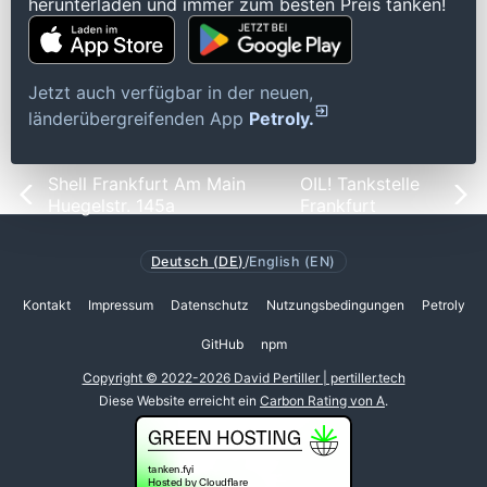
herunterladen und immer zum besten Preis tanken!
Jetzt auch verfügbar in der neuen,
länderübergreifenden App
Petroly.
Shell Frankfurt Am Main
OIL! Tankstelle
Huegelstr. 145a
Frankfurt
Deutsch (DE)
/
English (EN)
Kontakt
Impressum
Datenschutz
Nutzungsbedingungen
Petroly
GitHub
npm
Copyright © 2022-2026 David Pertiller | pertiller.tech
Diese Website erreicht ein
Carbon Rating von A
.