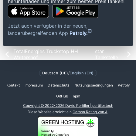
herunterladen und immer zum besten Preis tanken!
Jetzt auch verfügbar in der neuen,
länderübergreifenden App
Petroly.
TotalEnergies Truckstop HH
star
Waltershof
Tankstelle
Deutsch (DE)
/
English (EN)
Kontakt
Impressum
Datenschutz
Nutzungsbedingungen
Petroly
GitHub
npm
Copyright © 2022-2026 David Pertiller | pertiller.tech
Diese Website erreicht ein
Carbon Rating von A
.