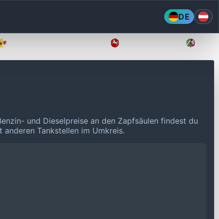
DE
Mecklenburg-Vorpommern
Niedersachsen
Nordr
Benzin- und Dieselpreise an den Zapfsäulen findest du
it anderen Tankstellen im Umkreis.