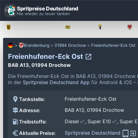
Spritpreise Deutschland
Nie wieder zu teuer tanken
Baden-Württemberg
Bayern
Berlin
Brandenburg
01994 Drochow
Freienhufener-Eck Ost
Freienhufener-Eck Ost
BAB A13, 01994 Drochow
Die Freienhufener-Eck Ost in BAB A13, 01994 Drochow 
in der
Spritpreise Deutschland App
für Android & iOS – 
Freienhufener-Eck Ost
Tankstelle:
BAB A13, 01994 Drochow
Adresse:
Diesel ✅, Super E10 ✅, Super 
Treibstoffe:
Spritpreise Deutschland
Aktuelle Preise: