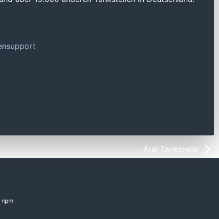
tensupport
Aral Tankstelle
npm