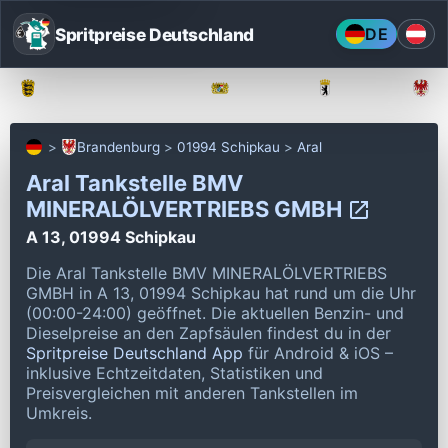
Spritpreise Deutschland
DE
Baden-Württemberg
Bayern
Berlin
Brandenburg
01994 Schipkau
Aral
Aral Tankstelle BMV
MINERALÖLVERTRIEBS GMBH
A 13, 01994 Schipkau
Die Aral Tankstelle BMV MINERALÖLVERTRIEBS
GMBH in A 13, 01994 Schipkau hat rund um die Uhr
(00:00-24:00) geöffnet.
Die aktuellen Benzin- und
Dieselpreise an den Zapfsäulen findest du in der
Spritpreise Deutschland App
für Android & iOS –
inklusive Echtzeitdaten, Statistiken und
Preisvergleichen mit anderen Tankstellen im
Umkreis.