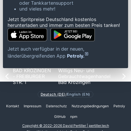
oder Tankkartensupport
und vieles mehr!
Jetzt Spritpreise Deutschland kostenlos
herunterladen und immer zum besten Preis tanken!
Jetzt auch verfügbar in der neuen,
länderübergreifenden App
Petroly.
BAD KROZINGEN
Willigs Neu- und
- FREIBURGER
Gebrauchtwagenhandel
STR. 1
Bad Krozingen
Deutsch (DE)
/
English (EN)
Kontakt
Impressum
Datenschutz
Nutzungsbedingungen
Petroly
GitHub
npm
Copyright © 2022-2026 David Pertiller | pertiller.tech