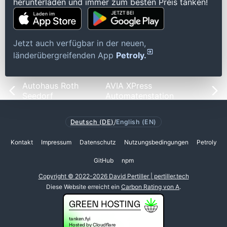
herunterladen und immer zum besten Preis tanken!
Jetzt auch verfügbar in der neuen,
länderübergreifenden App
Petroly.
Autohaus Roth
AVIA XPress
Seedorf
Automatenstation
Deutsch (DE)
/
English (EN)
Kontakt
Impressum
Datenschutz
Nutzungsbedingungen
Petroly
GitHub
npm
Copyright © 2022-2026 David Pertiller | pertiller.tech
Diese Website erreicht ein
Carbon Rating von A
.