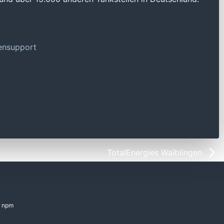
tensupport
TotalEnergies Waiblingen
npm