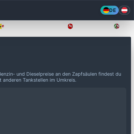
DE
Mecklenburg-Vorpommern
Niedersachsen
Nordr
Benzin- und Dieselpreise an den Zapfsäulen findest du
it anderen Tankstellen im Umkreis.